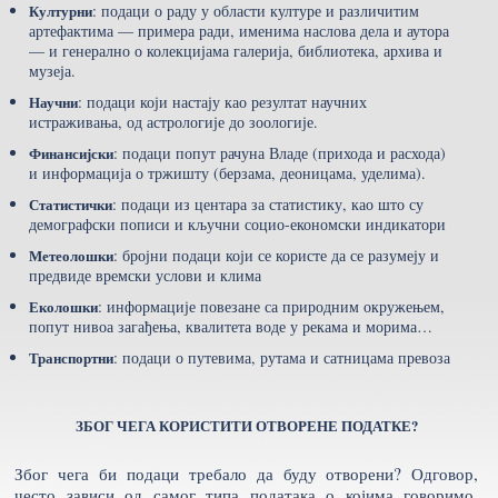
Културни
: подаци о раду у области културе и различитим
артефактима — примера ради, именима наслова дела и аутора
— и генерално о колекцијама галерија, библиотека, архива и
музеја.
Научни
: подаци који настају као резултат научних
истраживања, од астрологије до зоологије.
Финансијски
: подаци попут рачуна Владе (прихода и расхода)
и информација о тржишту (берзама, деоницама, уделима).
Статистички
: подаци из центара за статистику, као што су
демографски пописи и кључни социо-економски индикатори
Метеолошки
: бројни подаци који се користе да се разумеју и
предвиде времски услови и клима
Еколошки
: информације повезане са природним окружењем,
попут нивоа загађења, квалитета воде у рекама и морима…
Транспортни
: подаци о путевима, рутама и сатницама превоза
ЗБОГ ЧЕГА КОРИСТИТИ ОТВОРЕНЕ ПОДАТКЕ?
Због чега би подаци требало да буду отворени? Одговор,
често зависи од самог типа података о којима говоримо.