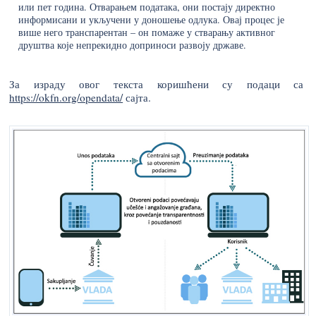
или пет година. Отварањем података, они постају директно
информисани и укључени у доношење одлука. Овај процес је
више него транспарентан – он помаже у стварању активног
друштва које непрекидно доприноси развоју државе.
За израду овог текста коришћени су подаци са
https://okfn.org/opendata/
сајта.