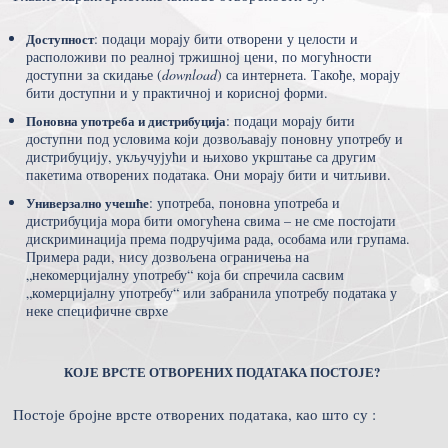
Доступност
: подаци морају бити отворени у целости и
расположиви по реалној тржишној цени, по могућности
доступни за скидање (
download
) са интернета. Такође, морају
бити доступни и у практичној и корисној форми.
Поновна употреба и дистрибуција
: подаци морају бити
доступни под условима који дозвољавају поновну употребу и
дистрибуцију, укључујући и њихово укрштање са другим
пакетима отворених података. Они морају бити и читљиви.
Универзално учешће
: употреба, поновна употреба и
дистрибуција мора бити омогућена свима – не сме постојати
дискриминација према подручјима рада, особама или групама.
Примера ради, нису дозвољена ограничења на
„некомерцијалну употребу“ која би спречила сасвим
„комерцијалну употребу“ или забранила употребу података у
неке специфичне сврхе
КОЈЕ ВРСТЕ ОТВОРЕНИХ ПОДАТАКА ПОСТОЈЕ?
Постоје бројне врсте отворених података, као што су :