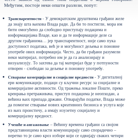
Међутим, постоје неки општи разлози, попут:
Транспарентности
- У демократским друштвима грађани желе
да знају шта њихова Влада ради. Да би то постигли, мора им
бити омогућено да слободно приступају подацима и
информацијама Владе, као и да те информације деле са
другим грађанима… јер транспарентност, није само пука
доступност података, већ је и могућност дељења и поновне
употребе ових информација. Често, да би грађани разумели
неки материјал, потребно им је да га анализирају и
визуализују. То захтева да тај материјал буде у потпуности
отворен - слободан за дељење и поновну употребу.
Стварање комерцијалне и социјалне вредности
- У дигиталној
ери комуникације, подаци су кључни ресурс за социјалне и
комерцијалне активности. Од тражења локалне Поште, преко
креирања претраживача, приступ подацима је неопходан, а
већина њих припада држави. Отварајући податке, Влада може
да помогне стварање нових креативних бизниса и услуга које
из њих проистичу, а имају изузетну социјалну и
комерцијалну вредност.
Учешће и ангажовање
– Већину времена грађани са својом
представницима власти комуницирају само спорадично –
неретко то је само кроз изборе који се одвијају сваких четири