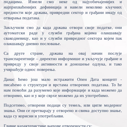
подацима. Изнели смо неке од најуобичајенијих и
најприхваћенијих дефиниција и навели неколико кључних
предности које држава, привредни сектор и грађани имају од
отварања података.
Закључили смо да када држава отвори своје податке, они
аутоматски раде у служби грађана којима олакшавају
свакодневицу, као и у служби привредног сектора којем пак
олакшавају дневно пословање.
Са друге стране, држава на овај начин послује
транспарентније – директно информише и укључује грађане и
привреду у своје активности и доношење одлука, и тако
учвршћује однос поверења.
Данас ћемо још мало истражити Опен Дата концепт -
писаћемо о структури и врстама отворених података. То ће
нам помоћи да разумемо које информације и када можемо да
отворимо, као и у које сврхе можемо да их употребимо.
Подсетимо, отворени подаци су темељ, или цигле модерног
знања. Они се претварају у отворено и свима доступно знање,
када су корисни и употребљиви.
Главне карактеристике њихове отворености су: